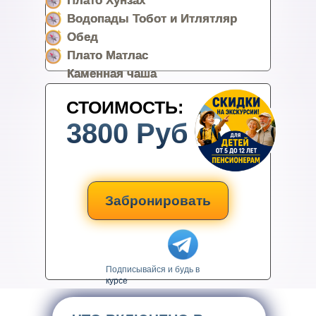
Плато Хунзах
Водопады Тобот и Итлятляр
Обед
Плато Матлас
Каменная чаша
СТОИМОСТЬ:
3800 Руб
Забронировать
Подписывайся и будь в
курсе